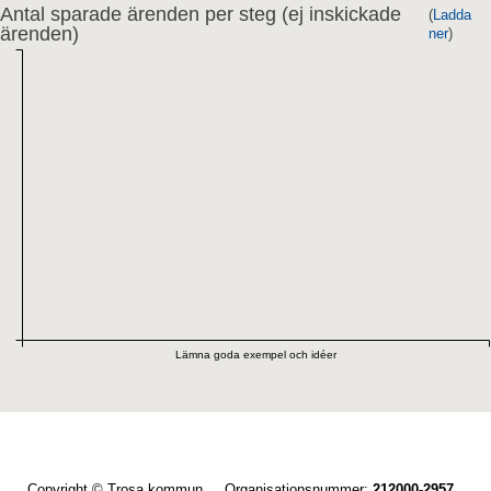
Antal sparade ärenden per steg (ej inskickade
(
Ladda
ärenden)
ner
)
Lämna goda exempel och idéer
Copyright © Trosa kommun Organisationsnummer:
212000-2957