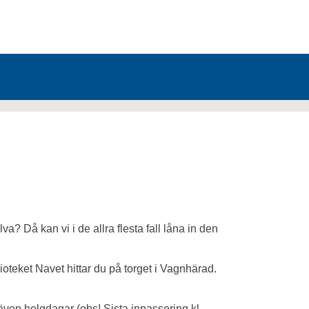
lva? Då kan vi i de allra flesta fall låna in den
lioteket Navet hittar du på torget i Vagnhärad.
även helgdagar (obs! Sista inpassering kl.