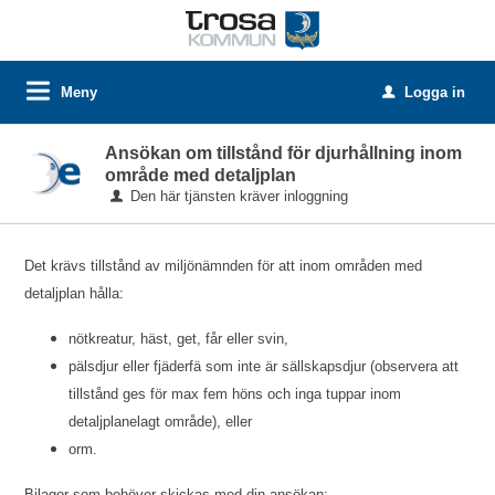
Meny
Logga in
u
Ansökan om tillstånd för djurhållning inom
område med detaljplan
Den här tjänsten kräver inloggning
Det krävs tillstånd av miljönämnden för att inom områden med
detaljplan hålla:
nötkreatur, häst, get, får eller svin,
pälsdjur eller fjäderfä som inte är sällskapsdjur (observera att
tillstånd ges för max fem höns och inga tuppar inom
detaljplanelagt område), eller
orm.
Bilagor som behöver skickas med din ansökan: