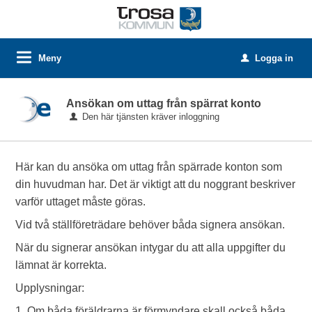
Meny
Logga in
u
Ansökan om uttag från spärrat konto
Den här tjänsten kräver inloggning
Här kan du ansöka om uttag från spärrade konton som
din huvudman har. Det är viktigt att du noggrant beskriver
varför uttaget måste göras.
Vid två ställföreträdare behöver båda signera ansökan.
När du signerar ansökan intygar du att alla uppgifter du
lämnat är korrekta.
Upplysningar:
1. Om båda föräldrarna är förmyndare skall också båda